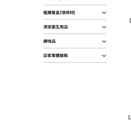
植纖餐盒(環保材)
【
清潔衛生用品
調味品
店家實體服務
【