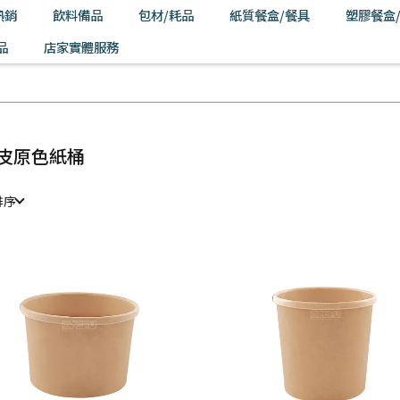
熱銷
飲料備品
包材/耗品
紙質餐盒/餐具
塑膠餐盒
品
店家實體服務
皮原色紙桶
排序