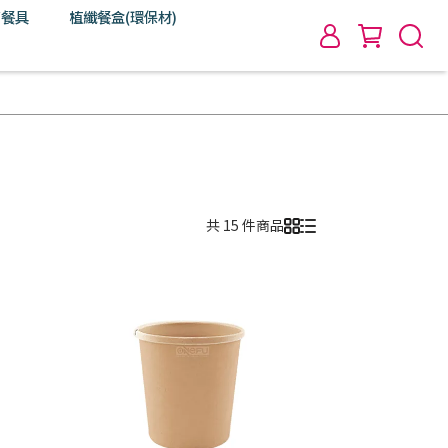
/餐具
植纖餐盒(環保材)
共 15 件商品