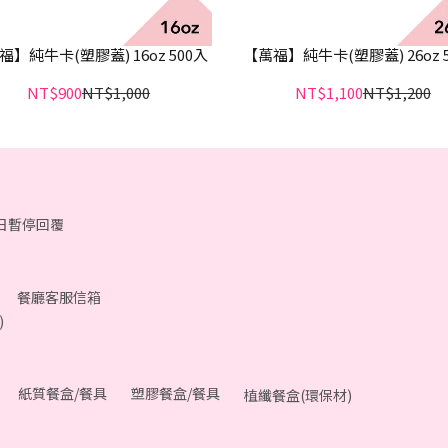
福】純牛卡(塑膠蓋) 16oz 500入
【萬福】純牛卡(塑膠蓋) 26oz 
NT$900
NT$1,000
NT$1,100
NT$1,200
假日暫停回覆
餐廳客服信箱
)
紙質餐盒/餐具
塑膠餐盒/餐具
植纖餐盒(環保材)