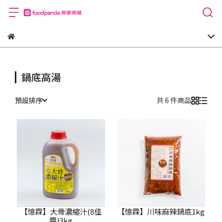
鍋底高湯
預設排序
共 6 件商品
【憶霖】大骨濃縮汁(8佳
【憶霖】川味麻辣鍋底1kg
醬)3kg