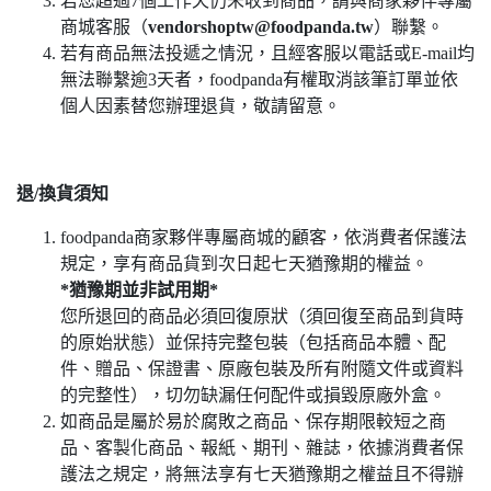
若您超過7個工作天仍未收到商品，請與商家夥伴專屬
商城客服（
vendorshoptw@foodpanda.tw
）聯繫。
若有商品無法投遞之情況，且經客服以電話或E-mail均
無法聯繫逾3天者，foodpanda有權取消該筆訂單並依
個人因素替您辦理退貨，敬請留意。
退/換貨須知
foodpanda商家夥伴專屬商城的顧客，依消費者保護法
規定，享有商品貨到次日起七天猶豫期的權益。
*猶豫期並非試用期*
您所退回的商品必須回復原狀（須回復至商品到貨時
的原始狀態）並保持完整包裝（包括商品本體、配
件、贈品、保證書、原廠包裝及所有附隨文件或資料
的完整性），切勿缺漏任何配件或損毀原廠外盒。
如商品是屬於易於腐敗之商品、保存期限較短之商
品、客製化商品、報紙、期刊、雜誌，依據消費者保
護法之規定，將無法享有七天猶豫期之權益且不得辦