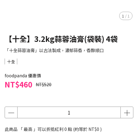
1
/
1
【十全】3.2kg蒜蓉油膏(袋裝) 4袋
「十全蒜蓉油膏」以古法製成，濃郁蒜香，香醇順口
十全
foodpanda 優惠價
NT$460
NT$520
此商品 「 最高 」可以折抵紅利
0
點 (約等於
NT$0
)