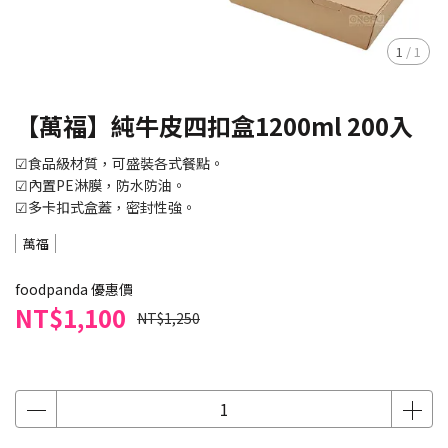
1
/
1
【萬福】純牛皮四扣盒1200ml 200入
☑食品級材質，可盛裝各式餐點。
☑內置PE淋膜，防水防油。
☑多卡扣式盒蓋，密封性強。
萬福
foodpanda 優惠價
NT$1,100
NT$1,250