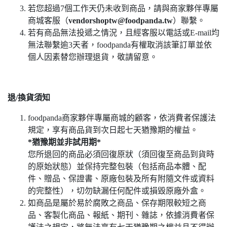
若您超過7個工作天仍未收到商品，請與商家夥伴專屬
商城客服（
vendorshoptw@foodpanda.tw
）聯繫。
若有商品無法投遞之情況，且經客服以電話或E-mail均
無法聯繫逾3天者，foodpanda有權取消該筆訂單並依
個人因素替您辦理退貨，敬請留意。
退/換貨須知
foodpanda商家夥伴專屬商城的顧客，依消費者保護法
規定，享有商品貨到次日起七天猶豫期的權益。
*猶豫期並非試用期*
您所退回的商品必須回復原狀（須回復至商品到貨時
的原始狀態）並保持完整包裝（包括商品本體、配
件、贈品、保證書、原廠包裝及所有附隨文件或資料
的完整性），切勿缺漏任何配件或損毀原廠外盒。
如商品是屬於易於腐敗之商品、保存期限較短之商
品、客製化商品、報紙、期刊、雜誌，依據消費者保