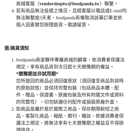
商城客服（
vendorshoptw@foodpanda.tw
）聯繫。
若有商品無法投遞之情況，且經客服以電話或E-mail均
無法聯繫逾3天者，foodpanda有權取消該筆訂單並依
個人因素替您辦理退貨，敬請留意。
退/換貨須知
foodpanda商家夥伴專屬商城的顧客，依消費者保護法
規定，享有商品貨到次日起七天猶豫期的權益。
*猶豫期並非試用期*
您所退回的商品必須回復原狀（須回復至商品到貨時
的原始狀態）並保持完整包裝（包括商品本體、配
件、贈品、保證書、原廠包裝及所有附隨文件或資料
的完整性），切勿缺漏任何配件或損毀原廠外盒。
如商品是屬於易於腐敗之商品、保存期限較短之商
品、客製化商品、報紙、期刊、雜誌，依據消費者保
護法之規定，將無法享有七天猶豫期之權益且不得辦
理退貨。