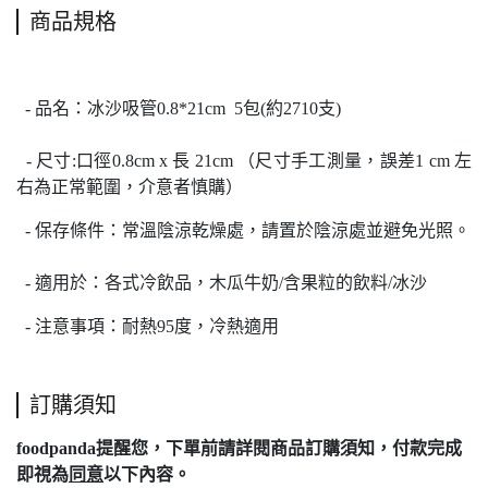
商品規格
- 品名：
冰沙吸管0.8*21cm
5包(約2710支)
-
尺寸:口徑
0.8cm
x 長 21cm （尺寸手工測量，誤差1 cm 左
右為正常範圍，介意者慎購）
- 保存條件：常溫陰涼乾燥處，
請置於陰涼處並避免光照。
-
適用於：各式冷飲品，
木瓜牛奶/含果粒的飲料/冰沙
- 注意事項：耐熱
95度
，冷熱適用
訂購須知
foodpanda提醒您，下單前請詳閱
商品訂購須知
，付款完成
即視為
同意
以下內容。