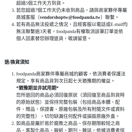
超過5個工作天方到貨。
若您超過7個工作天仍未收到商品，請與商家夥伴專屬
商城客服（
vendorshoptw@foodpanda.tw
）聯繫。
若有商品無法投遞之情況，且經客服以電話或E-mail均
無法聯繫逾3天者，foodpanda有權取消該筆訂單並依
個人因素替您辦理退貨，敬請留意。
退/換貨須知
foodpanda商家夥伴專屬商城的顧客，依消費者保護法
規定，享有商品貨到次日起七天猶豫期的權益。
*猶豫期並非試用期*
您所退回的商品必須回復原狀（須回復至商品到貨時
的原始狀態）並保持完整包裝（包括商品本體、配
件、贈品、保證書、原廠包裝及所有附隨文件或資料
的完整性），切勿缺漏任何配件或損毀原廠外盒。
如商品是屬於易於腐敗之商品、保存期限較短之商
品、客製化商品、報紙、期刊、雜誌，依據消費者保