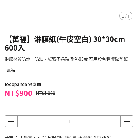
1
/
1
【萬福】淋膜紙(牛皮空白) 30*30cm
600入
淋膜材質防水、防油，紙張不易破 耐熱85度 可用於各種餐點墊紙
萬福
foodpanda 優惠價
NT$900
NT$1,000
此商品 「 最高 」可以折抵紅利
450
點 (約等於
NT$450
)