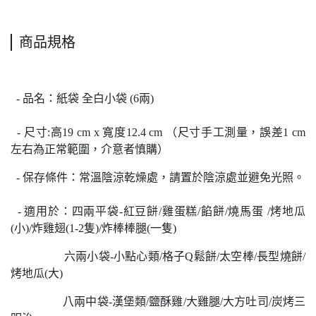
商品規格
- 品名：
紙袋 全白小袋 (6兩)
-
尺寸:高19 cm x 寬度12.4 cm （尺寸手工測量，誤差1 cm
左右為正常範圍，介意者慎購）
- 保存條件：常溫陰涼乾燥處，
請置於陰涼處並避免光照。
-
適用於：四兩平袋-紅豆餅/雞蛋糕/餡餅/燒馬蛋 /烤地瓜
(小)/炸雞翅(1-2隻)/炸棒棒腿(一隻)
六兩小袋-小點心類/格子Q鬆餅/太空棒/長型燒餅/
烤地瓜(大)
八兩中袋-漢堡類/鹽酥雞/大雞腿/大方吐司/炭烤三