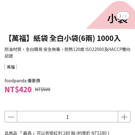
1
/
1
【萬福】紙袋 全白小袋(6兩) 1000入
防油材質，全白簡易 安全無毒，耐熱120度 ISO22000及HACCP雙向
認證
萬福
foodpanda 優惠價
NT$420
NT$500
此商品 「 最高 」可以折抵紅利
180
點 (約等於
NT$180
)